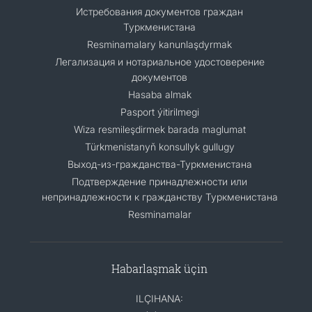
Истребования документов граждан
Туркменистана
Resminamalary kanunlaşdyrmak
Легализация и нотариальное удостоверение
документов
Hasaba almak
Pasport ýitirilmegi
Wiza resmileşdirmek barada maglumat
Türkmenistanyň konsullyk gullugy
Выход-из-гражданства-Туркменистана
Подтверждение принадлежности или
непринадлежности к гражданству Туркменистана
Resminamalar
Habarlaşmak üçin
ILÇIHANA: