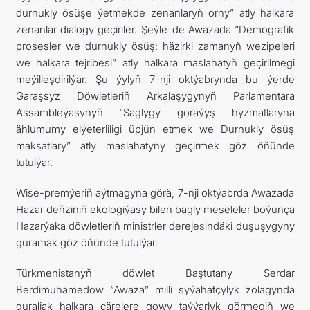
durnukly ösüşe ýetmekde zenanlaryň orny” atly halkara
zenanlar dialogy geçiriler. Şeýle-de Awazada “Demografik
prosesler we durnukly ösüş: häzirki zamanyň wezipeleri
we halkara tejribesi” atly halkara maslahatyň geçirilmegi
meýilleşdirilýär. Şu ýylyň 7-nji oktýabrynda bu ýerde
Garaşsyz Döwletleriň Arkalaşygynyň Parlamentara
Assambleýasynyň “Saglygy goraýyş hyzmatlaryna
ählumumy elýeterliligi üpjün etmek we Durnukly ösüş
maksatlary” atly maslahatyny geçirmek göz öňünde
tutulýar.
Wise-premýeriň aýtmagyna görä, 7-nji oktýabrda Awazada
Hazar deňziniň ekologiýasy bilen bagly meseleler boýunça
Hazarýaka döwletleriň ministrler derejesindäki duşuşygyny
guramak göz öňünde tutulýar.
Türkmenistanyň döwlet Baştutany Serdar
Berdimuhamedow “Awaza” milli syýahatçylyk zolagynda
guraljak halkara çärelere gowy taýýarlyk görmegiň we