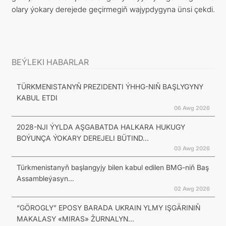
olary ýokary derejede geçirmegiň wajypdygyna ünsi çekdi.
BEÝLEKI HABARLAR
TÜRKMENISTANYŇ PREZIDENTI ÝHHG-NIŇ BAŞLYGYNY
KABUL ETDI
06 Awg 2026
2028-NJI ÝYLDA AŞGABATDA HALKARA HUKUGY
BOÝUNÇA ÝOKARY DEREJELI BÜTIND...
03 Awg 2026
Türkmenistanyň başlangyjy bilen kabul edilen BMG-niň Baş
Assambleýasyn...
02 Awg 2026
“GÖROGLY” EPOSY BARADA UKRAIN YLMY IŞGÄRINIŇ
MAKALASY «MIRAS» ŽURNALYN...