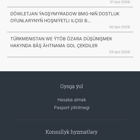
31 Iýul 2026
DÖWLETJAN ÝAGŞYMYRADOW BMG-NIŇ DOSTLUK
OÝUNLARYNYŇ HOŞNIÝETLI ILÇISI B...
30 Iýul 2026
TÜRKMENISTAN WE ÝTÖB ÖZARA DÜŞÜNIŞMEK
HAKYNDA BÄŞ ÄHTNAMA GOL ÇEKDILER
29 Iýul 2026
Gysga ýol
Hasaba almak
Pasport ýitirilmegi
Konsullyk hyzmatlary