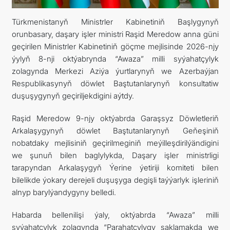
Türkmenistanyň Ministrler Kabinetiniň Başlygynyň
ARAGATNAŞYK
orunbasary, daşary işler ministri Raşid Meredow anna güni
geçirilen Ministrler Kabinetiniň göçme mejlisinde 2026-njy
ýylyň 8-nji oktýabrynda “Awaza” milli syýahatçylyk
zolagynda Merkezi Aziýa ýurtlarynyň we Azerbaýjan
Respublikasynyň döwlet Baştutanlarynyň konsultatiw
duşuşygynyň geçiriljekdigini aýtdy.
Raşid Meredow 9-njy oktýabrda Garaşsyz Döwletleriň
Arkalaşygynyň döwlet Baştutanlarynyň Geňeşiniň
nobatdaky mejlisiniň geçirilmeginiň meýilleşdirilýändigini
we şunuň bilen baglylykda, Daşary işler ministrligi
tarapyndan Arkalaşygyň Ýerine ýetiriji komiteti bilen
bilelikde ýokary derejeli duşuşyga degişli taýýarlyk işleriniň
alnyp barylýandygyny belledi.
Habarda bellenilişi ýaly, oktýabrda “Awaza” milli
syýahatçylyk zolagynda “Parahatçylygy saklamakda we