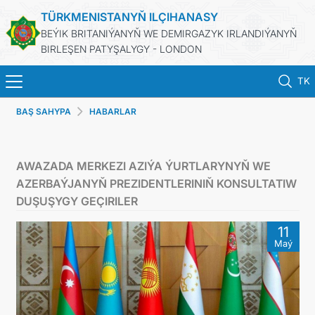
TÜRKMENISTANYŇ ILÇIHANASY
BEÝIK BRITANIÝANYŇ WE DEMIRGAZYK IRLANDIÝANYŇ
BIRLEŞEN PATYŞALYGY - LONDON
TK
BAŞ SAHYPA
HABARLAR
BAŞ SAHYPA
HABARLAR
AWAZADA MERKEZI AZIÝA ÝURTLARYNYŇ WE
AZERBAÝJANYŇ PREZIDENTLERINIŇ KONSULTATIW
TÜRKMENISTAN
DUŞUŞYGY GEÇIRILER
11
KONSULLYK HYZMATLARY
Maý
DIM
PEÝDALY SAÝTLAR