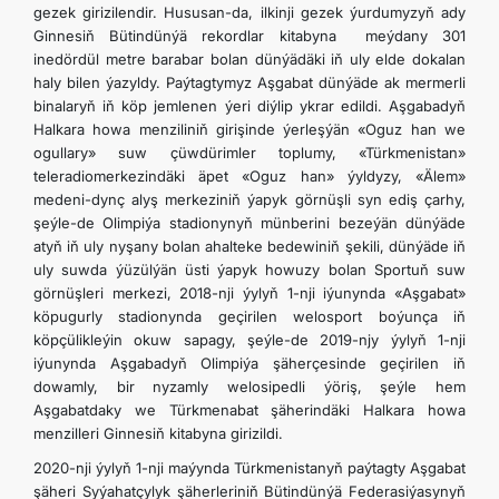
gezek girizilendir. Hususan-da, ilkinji gezek ýurdumyzyň ady
Ginnesiň Bütindünýä rekordlar kitabyna meýdany 301
ARAGATNAŞYK
inedördül metre barabar bolan dünýädäki iň uly elde dokalan
haly bilen ýazyldy. Paýtagtymyz Aşgabat dünýäde ak mermerli
binalaryň iň köp jemlenen ýeri diýlip ykrar edildi. Aşgabadyň
Halkara howa menziliniň girişinde ýerleşýän «Oguz han we
ogullary» suw çüwdürimler toplumy, «Türkmenistan»
teleradiomerkezindäki äpet «Oguz han» ýyldyzy, «Älem»
medeni-dynç alyş merkeziniň ýapyk görnüşli syn ediş çarhy,
şeýle-de Olimpiýa stadionynyň münberini bezeýän dünýäde
atyň iň uly nyşany bolan ahalteke bedewiniň şekili, dünýäde iň
uly suwda ýüzülýän üsti ýapyk howuzy bolan Sportuň suw
görnüşleri merkezi, 2018-nji ýylyň 1-nji iýunynda «Aşgabat»
köpugurly stadionynda geçirilen welosport boýunça iň
köpçülikleýin okuw sapagy, şeýle-de 2019-njy ýylyň 1-nji
iýunynda Aşgabadyň Olimpiýa şäherçesinde geçirilen iň
dowamly, bir nyzamly welosipedli ýöriş, şeýle hem
Aşgabatdaky we Türkmenabat şäherindäki Halkara howa
menzilleri Ginnesiň kitabyna girizildi.
2020-nji ýylyň 1-nji maýynda Türkmenistanyň paýtagty Aşgabat
şäheri Syýahatçylyk şäherleriniň Bütindünýä Federasiýasynyň