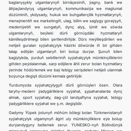
baglanyşykly ulgamlarynyň birnäçesiniň, ýagny, bank we
ätiýaçlandyryş ulgamlarynyň, kommunikasiýa we maglumat
düzüminiň, ykdysady, hukuk we buhgalterçilik hyzmatlarynyň,
menejmentiň we marketingiň, ulag, bilim we saglygy goraýşyň,
medeniýetiň we sungatyň, dynç alyş, iýmit we söwda
ulgamlarynyň, beýleki dürli görnüşdäki hyzmatlaryň
kämilleşdirilmegi bilen şertlendirilýär. Dürs meýilleşdirilen we
netijeli guralan syýahatçylyk häzirki döwürde iň bir giňden
talap edilýän ulgamlaryň biri bolup durýar. Şunuň bilen
baglylykda, ýurduň sebitleriniň syýahatçylyk mümkinçiliklerini
giňden peýdalanmak, sarp edijilere ähli zerur bolan hyzmatlary
ýerinde hödürlemek we baý tebigy serişdeleri netijeli ulanmak
boýunça degişli düzümi kemala getirilýär.
Ýurdumyzda syýahatçylygyň dürli görnüşleri ösen. Olara
taryhy-medeni ýadygärliklere syýahat, şypahanalarda dynç
almak, sport syýahaty, dag-çöl landşaftyna syýahat, tebigy
ýadygärliklere syýahat we ş.m. degişlidir.
Gadymy Ýüpek ýolunyň möhüm bölegi bolan Türkmenistanyň
syýahatçylyk ulgamynyň ägirt uly mümkinçiliklere eýe bolup
durýandygyny bellemek zerur. ÝUNESKO-nyň Bütindünýä