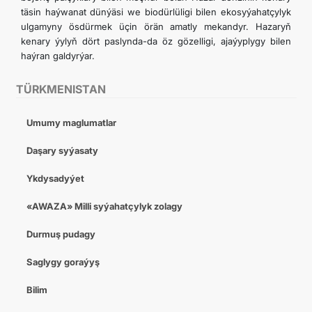
täsin haýwanat dünýäsi we biodürlüligi bilen ekosyýahatçylyk
ulgamyny ösdürmek üçin örän amatly mekandyr. Hazaryň
kenary ýylyň dört paslynda-da öz gözelligi, ajaýyplygy bilen
haýran galdyrýar.
TÜRKMENISTAN
Umumy maglumatlar
Daşary syýasaty
Ykdysadyýet
«AWAZA» Milli syýahatçylyk zolagy
Durmuş pudagy
Saglygy goraýyş
Bilim