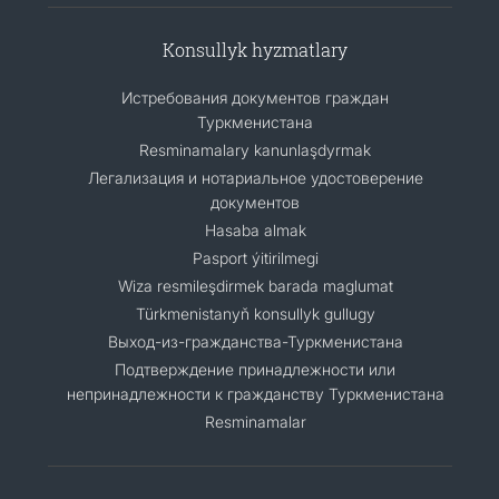
Konsullyk hyzmatlary
Истребования документов граждан
Туркменистана
Resminamalary kanunlaşdyrmak
Легализация и нотариальное удостоверение
документов
Hasaba almak
Pasport ýitirilmegi
Wiza resmileşdirmek barada maglumat
Türkmenistanyň konsullyk gullugy
Выход-из-гражданства-Туркменистана
Подтверждение принадлежности или
непринадлежности к гражданству Туркменистана
Resminamalar