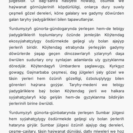
jülgesidir. Ol dag-sähra häsiýetli howasy, ösümlik we
haýwanat görnüşleriniň köpdürlüligi, onlarça dury suwly
çeşmeli gözel dereleri, köne galalary we gadymy döwürden
galan taryhy ýadygärlikleri bilen tapawutlanýar.
Ýurdumyzyň günorta-gündogarynda ýerleşen hem-de tebigy
ýadygärlikleriň toplumlaryny özünde jemleýän Köýtendag
ekosyýahatçylygy ösdürmekde geljegi uly bolan ajaýyp
ýerleriň biridir. Köýtendag etrabynda ýerleşýän gadymy
döwürlerde ýaşap geçen dinozawrlaryň yzlarynyň daşa
öwrülen sudurlary ony synlaýan adamlarda uly gyzyklanma
döredýär. Köýtendagyň Umbardere şaglawugy, Kyrkgyz
gowagy, Gaýnarbaba çeşmesi, dag jülgeleri ýaly gözel we
täsin ýerleri hem özüniň gözelligi, özboluşlylygy bilen
görenleri haýrana goýýar. Taryhy-medeni we tebigy
ýadygärliklere baý bolan Köýtendag ýerli we halkara
syýahatçylaryň köp gelýän hem-de gyzyklanma bildirýän
ýerleriniň birine öwrüldi.
Ýurdumyzyň günorta-günbatarynda ýerleşen Sumbar jülgesi
hem syýahatçylygy ösdürmekde geljegi uly bolan ýerleriň
hataryna girýär. Sumbar jülgesi özüniň ajaýyp dag dereleri,
çeşme-çaýlary, täsin haýwanat dünýäsi, datly miweleri we hoz