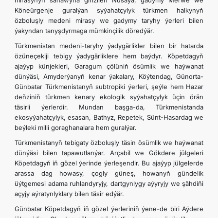
mirasynyň sanawyna girizilen Nusaýa, gadymy Merwe we
Köneürgenje guralýan syýahatçylyk türkmen halkynyň
özboluşly medeni mirasy we gadymy taryhy ýerleri bilen
ýakyndan tanyşdyrmaga mümkinçilik döredýär.
Türkmenistan medeni-taryhy ýadygärlikler bilen bir hatarda
özüneçekiji tebigy ýadygärliklere hem baýdyr. Köpetdagyň
ajaýyp künjekleri, Garagum çölüniň ösümlik we haýwanat
dünýäsi, Amyderýanyň kenar ýakalary, Köýtendag, Günorta-
Günbatar Türkmenistanyň subtropiki ýerleri, şeýle hem Hazar
deňziniň türkmen kenary ekologik syýahatçylyk üçin örän
täsirli ýerlerdir. Mundan başga-da, Türkmenistanda
ekosyýahatçylyk, esasan, Bathyz, Repetek, Sünt-Hasardag we
beýleki milli goraghanalara hem guralýar.
Türkmenistanyň tebigaty özboluşly täsin ösümlik we haýwanat
dünýäsi bilen tapawutlanýar. Arçabil we Gökdere jülgeleri
Köpetdagyň iň gözel ýerinde ýerleşendir. Bu ajaýyp jülgelerde
arassa dag howasy, çogly güneş, howanyň gündelik
üýtgemesi adama ruhlandyryjy, dartgynlygy aýyryjy we şähdiňi
açyjy aýratynlyklary bilen täsir edýär.
Günbatar Köpetdagyň iň gözel ýerleriniň ýene-de biri Aýdere