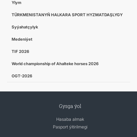
Ylym
TÜRKMENISTANYŇ HALKARA SPORT HYZMATDAŞLYGY
Syýahatçylyk
Medeniýet
TIF 2026
World championship of Ahalteke horses 2026
OGT-2026
Gysga ýol
Hasaba almak
Pasport ýitirilmegi