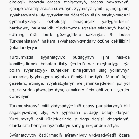
ekologik babatda arassa tebigatynyň, arassa howasynyň,
içmäge ýaramly arassa suwunyň, zyýansyz iýmit üpjünçiliginiň,
syýahatçylarda uly gyzyklanma döredýän täsin taryhy-medeni
gymmatlyklaryň, özboluşly binagärçilik ýadygärlikleriň
bardygyny bellemelidir. Ýurdumyzda agzalan talaplaryň berjaý
edilmegi örän berk gözegçilikde saklanýar. Bu bolsa
Türkmenistanyň halkara syýahatçylygyndaky özüne çekijiligini
ýokarlandyrýar.
Ýurdumyzda syýahatçylyk pudagynyň işini has-da
kämilleşdirmek babatda ilatly ýerleriň we meşhurlyga eýe
bolan syýahatçylyk künjekleri birleşdirýän ulag ýollarynyň
abadanlaşdyrylmagyna aýratyn ähmiýet berilýär. Munuň üçin
gezelenç etmäge, syýahatçylaryň we jahankeşdeleriň şol ýol
ugurlarynda göwnejaý dynç almaklary üçin ähli zerur şertler
döredilýär.
Türkmenistanyň milli ykdysadyýetiniň esasy pudaklarynyň biri
sagaldyş-dynç alyş we şypahana pudagy bolup durýar.
Ýurdumyzyň ähli künjeklerinde pudaga degişli desgalaryň,
olarda ilata berilýän hyzmatlaryň sany gün-günden artýar.
Syýahatçylygy ösdürmegiň aýratynlygy ykdysadyýetiň özara