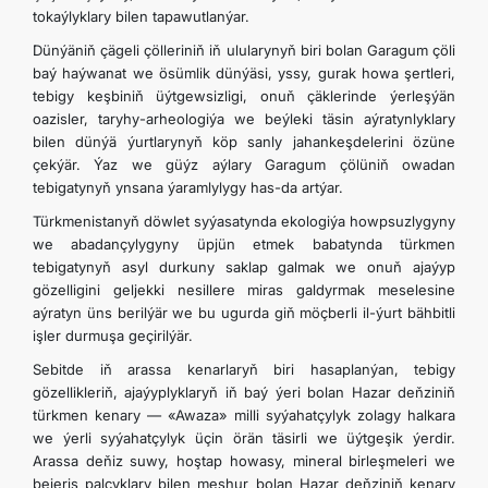
tokaýlyklary bilen tapawutlanýar.
Dünýäniň çägeli çölleriniň iň ulularynyň biri bolan Garagum çöli
baý haýwanat we ösümlik dünýäsi, yssy, gurak howa şertleri,
tebigy keşbiniň üýtgewsizligi, onuň çäklerinde ýerleşýän
oazisler, taryhy-arheologiýa we beýleki täsin aýratynlyklary
bilen dünýä ýurtlarynyň köp sanly jahankeşdelerini özüne
çekýär. Ýaz we güýz aýlary Garagum çölüniň owadan
tebigatynyň ynsana ýaramlylygy has-da artýar.
Türkmenistanyň döwlet syýasatynda ekologiýa howpsuzlygyny
we abadançylygyny üpjün etmek babatynda türkmen
tebigatynyň asyl durkuny saklap galmak we onuň ajaýyp
gözelligini geljekki nesillere miras galdyrmak meselesine
aýratyn üns berilýär we bu ugurda giň möçberli il-ýurt bähbitli
işler durmuşa geçirilýär.
Sebitde iň arassa kenarlaryň biri hasaplanýan, tebigy
gözellikleriň, ajaýyplyklaryň iň baý ýeri bolan Hazar deňziniň
türkmen kenary — «Awaza» milli syýahatçylyk zolagy halkara
we ýerli syýahatçylyk üçin örän täsirli we üýtgeşik ýerdir.
Arassa deňiz suwy, hoştap howasy, mineral birleşmeleri we
bejeriş palçyklary bilen meşhur bolan Hazar deňziniň kenary