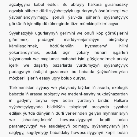
agzalygyna kabul edildi. Bu abraýly halkara guramadaky
agzalyk şähere dürli syýahatçylyk ugurlarynyň ösdürilmegi we
ýaýbaňlandyrylmagy, şonuň ýaly-da şäheriň syýahatçylyk
görküniň işlenilip düzülmeginde täze mümkinçilikleri açýar.
Syýahatçylyk ugurlarynyň gerimini we onuň köp görnüşlerini
giňeltmek, pudagyň maddy-enjamlaýyn binýadyny
kämilleşdirmek, hödürlenýän hyzmatlaryň hilini
ýokarlandyrmak, pudak üçin ýokary hünärli işgärleri
taýýarlamak we maglumat-mahabat işini güýçlendirmek arkaly
içerki we daşarky bazarlarda ýurdumyzyň syýahatçylyk
pudagynyň ösüşini gazanmak bu babatda ýaýbaňlandyrlan
möçberli işleriň esasy ugry bolup durýar.
Türkmenistan syýasy we ykdysady taýdan iň asuda, ekologik
babatda iň arassa tebigatly we medeni-taryhy nukdaýnazardan
iň gadymy taryha eýe bolan ýurtlaryň biridir. Halkara
syýahatçylygynda bildirilýän talaplaryň arasynda syýahat
ediljek ýurtda dünýäniň dürli ýerlerinden gelýän myhmanlaryň
we jahankeşdeleriň howpsuzlygynyň kepili bolan
parahatçylygyň we asudalygyň bolmagy, syýahatçylaryň jan
saglygy, sagdynlygy babatdaky howpsuzlygynyň kepili bolan