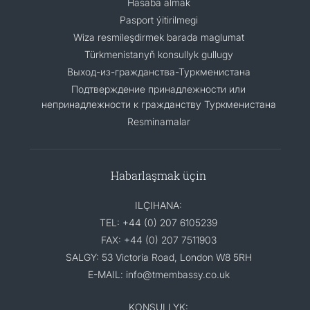
Hasaba almak
Pasport ýitirilmegi
Wiza resmileşdirmek barada maglumat
Türkmenistanyň konsullyk gullugy
Выход-из-гражданства-Туркменистана
Подтверждение принадлежности или
непринадлежности к гражданству Туркменистана
Resminamalar
Habarlaşmak üçin
ILÇIHANA:
TEL: +44 (0) 207 6105239
FAX: +44 (0) 207 7511903
SALGY: 53 Victoria Road, London W8 5RH
E-MAIL: info@tmembassy.co.uk
KONSULLYK: