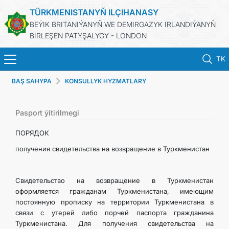
TÜRKMENISTANYŇ ILÇIHANASY
BEÝIK BRITANIÝANYŇ WE DEMIRGAZYK IRLANDIÝANYŇ
BIRLEŞEN PATYŞALYGY - LONDON
TK
BAŞ SAHYPA
KONSULLYK HYZMATLARY
BAŞ SAHYPA
HABARLAR
Pasport ýitirilmegi
ПОРЯДОК
TÜRKMENISTAN
получения свидетельства на возвращение в Туркменистан
KONSULLYK HYZMATLARY
Свидетельство на возвращение в Туркменистан
оформляется гражданам Туркменистана, имеющим
DIM
постоянную прописку на территории Туркменистана в
связи с утерей либо порчей паспорта гражданина
PEÝDALY SAÝTLAR
Туркменистана. Для получения свидетельства на