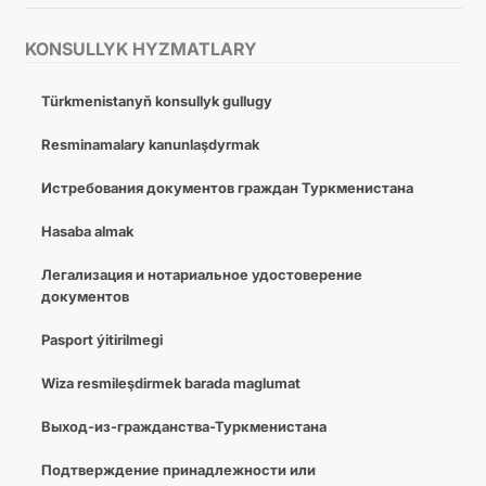
KONSULLYK HYZMATLARY
Türkmenistanyň konsullyk gullugy
Resminamalary kanunlaşdyrmak
Истребования документов граждан Туркменистана
Hasaba almak
Легализация и нотариальное удостоверение
документов
Pasport ýitirilmegi
Wiza resmileşdirmek barada maglumat
Выход-из-гражданства-Туркменистана
Подтверждение принадлежности или