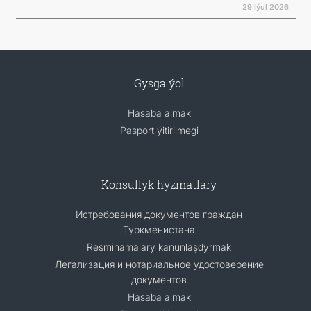
29 Iýul 2026
Gysga ýol
Hasaba almak
Pasport ýitirilmegi
Konsullyk hyzmatlary
Истребования документов граждан
Туркменистана
Resminamalary kanunlaşdyrmak
Легализация и нотариальное удостоверение
документов
Hasaba almak