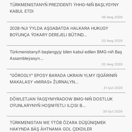
TÜRKMENISTANYŇ PREZIDENTI ÝHHG-NIŇ BAŞLYGYNY
KABUL ETDI
06 Awg 2026
2028-NJI ÝYLDA AŞGABATDA HALKARA HUKUGY
BOÝUNÇA ÝOKARY DEREJELI BÜTIND...
03 Awg 2026
Türkmenistanyň başlangyjy bilen kabul edilen BMG-niň Baş
Assambleýasyn...
02 Awg 2026
“GÖROGLY” EPOSY BARADA UKRAIN YLMY IŞGÄRINIŇ
MAKALASY «MIRAS» ŽURNALYN...
31 Iýul 2026
DÖWLETJAN ÝAGŞYMYRADOW BMG-NIŇ DOSTLUK
OÝUNLARYNYŇ HOŞNIÝETLI ILÇISI B...
30 Iýul 2026
TÜRKMENISTAN WE ÝTÖB ÖZARA DÜŞÜNIŞMEK
HAKYNDA BÄŞ ÄHTNAMA GOL ÇEKDILER