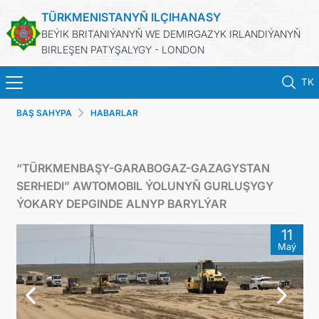
TÜRKMENISTANYŇ ILÇIHANASY
BEÝIK BRITANIÝANYŇ WE DEMIRGAZYK IRLANDIÝANYŇ
BIRLEŞEN PATYŞALYGY - LONDON
TK
BAŞ SAHYPA
HABARLAR
BAŞ SAHYPA
HABARLAR
“TÜRKMENBAŞY-GARABOGAZ-GAZAGYSTAN
SERHEDI” AWTOMOBIL ÝOLUNYŇ GURLUŞYGY
TÜRKMENISTAN
ÝOKARY DEPGINDE ALNYP BARYLÝAR
11
KONSULLYK HYZMATLARY
Maý
DIM
PEÝDALY SAÝTLAR