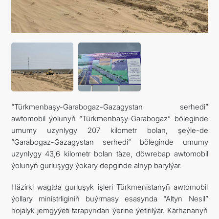
ARAGATNAŞYK
“Türkmenbaşy-Garabogaz-Gazagystan serhedi”
awtomobil ýolunyň “Türkmenbaşy-Garabogaz” böleginde
umumy uzynlygy 207 kilometr bolan, şeýle-de
“Garabogaz-Gazagystan serhedi” böleginde umumy
uzynlygy 43,6 kilometr bolan täze, döwrebap awtomobil
ýolunyň gurluşygy ýokary depginde alnyp barylýar.
Häzirki wagtda gurluşyk işleri Türkmenistanyň awtomobil
ýollary ministrliginiň buýrmasy esasynda “Altyn Nesil”
hojalyk jemgyýeti tarapyndan ýerine ýetirilýär. Kärhananyň