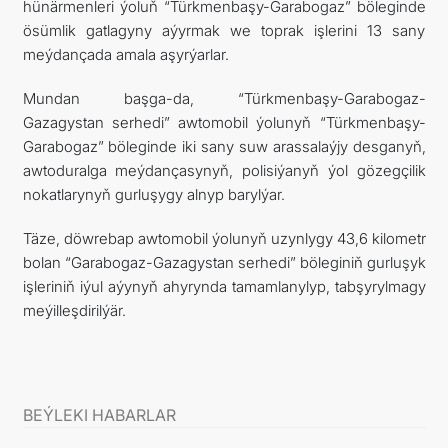
hünärmenleri ýoluň “Türkmenbaşy-Garabogaz” böleginde
ösümlik gatlagyny aýyrmak we toprak işlerini 13 sany
meýdançada amala aşyrýarlar.
Mundan başga-da, “Türkmenbaşy-Garabogaz-
Gazagystan serhedi” awtomobil ýolunyň “Türkmenbaşy-
Garabogaz” böleginde iki sany suw arassalaýjy desganyň,
awtoduralga meýdançasynyň, polisiýanyň ýol gözegçilik
nokatlarynyň gurluşygy alnyp barylýar.
Täze, döwrebap awtomobil ýolunyň uzynlygy 43,6 kilometr
bolan “Garabogaz-Gazagystan serhedi” böleginiň gurluşyk
işleriniň iýul aýynyň ahyrynda tamamlanylyp, tabşyrylmagy
meýilleşdirilýär.
BEÝLEKI HABARLAR