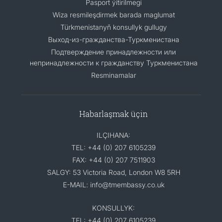
Pasport ýitirilmegi
Wiza resmileşdirmek barada maglumat
Türkmenistanyň konsullyk gullugy
Выход-из-гражданства-Туркменистана
Подтверждение принадлежности или
непринадлежности к гражданству Туркменистана
Resminamalar
Habarlaşmak üçin
ILÇIHANA:
TEL: +44 (0) 207 6105239
FAX: +44 (0) 207 7511903
SALGY: 53 Victoria Road, London W8 5RH
E-MAIL: info@tmembassy.co.uk
KONSULLYK:
TEL: +44 (0) 207 6105239