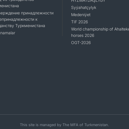
HYZMATDAŞLYGY
менистана
Syýahatçylyk
верждение принадлежности
Medeniýet
епринадлежности к
TIF 2026
данству Туркменистана
World championship of Ahaltek
namalar
horses 2026
OGT-2026
This site is managed by The MFA of Turkmenistan.