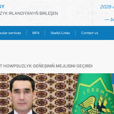
SY
2026-n
ZYK IRLANDIÝANYŇ BIRLEŞEN
— be
ular services
Useful Links
MFA
Contact us
HOME
NEWS
 HOWPSUZLYK GEŇEŞINIŇ MEJLISINI GEÇIRDI
TURKMENISTAN
CONSULAR SERVICES
MFA