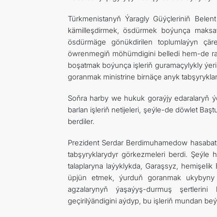
Türkmenistanyň Ýaragly Güýçleriniň Belen
kämilleşdirmek, ösdürmek boýunça maksa
ösdürmäge gönükdirilen toplumlaýyn çärel
öwrenmegiň möhümdigini belledi hem-de ra
boşatmak boýunça işleriň guramaçylykly ýeri
goranmak ministrine birnäçe anyk tabşyryklar
Soňra harby we hukuk goraýjy edaralaryň ý
barlan işleriň netijeleri, şeýle-de döwlet Baş
berdiler.
Prezident Serdar Berdimuhamedow hasabatlar
tabşyryklarydyr görkezmeleri berdi. Şeýle
talaplaryna laýyklykda, Garaşsyz, hemişeli
üpjün etmek, ýurduň goranmak ukybyny 
agzalarynyň ýaşaýyş-durmuş şertlerini
geçirilýändigini aýdyp, bu işleriň mundan beýl