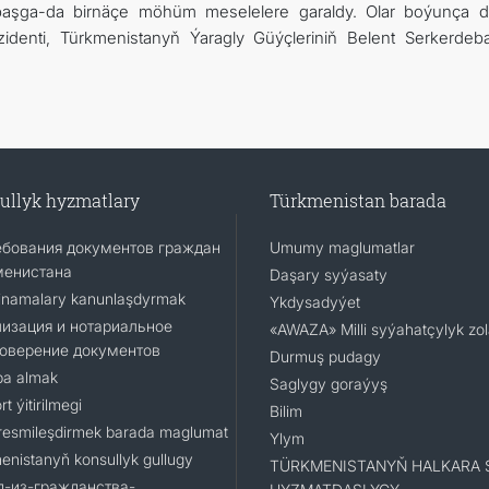
başga-da birnäçe möhüm meselelere garaldy. Olar boýunça de
zidenti, Türkmenistanyň Ýaragly Güýçleriniň Belent Serkerdeb
ullyk hyzmatlary
Türkmenistan barada
ебования документов граждан
Umumy maglumatlar
менистана
Daşary syýasaty
namalary kanunlaşdyrmak
Ykdysadyýet
изация и нотариальное
«AWAZA» Milli syýahatçylyk zo
товерение документов
Durmuş pudagy
a almak
Saglygy goraýyş
t ýitirilmegi
Bilim
resmileşdirmek barada maglumat
Ylym
enistanyň konsullyk gullugy
TÜRKMENISTANYŇ HALKARA 
д-из-гражданства-