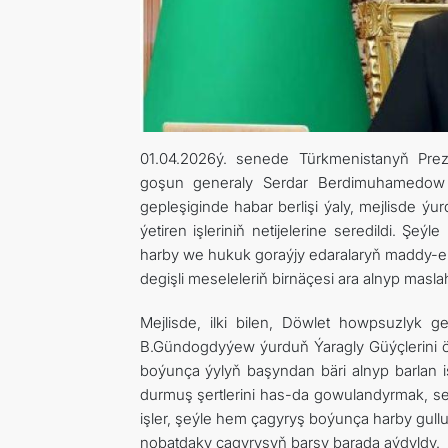
01.04.2026ý. senede Türkmenistanyň Prezi
goşun generaly Serdar Berdimuhamedow D
gepleşiginde habar berlişi ýaly, mejlisde 
ýetiren işleriniň netijelerine seredildi. 
harby we hukuk goraýjy edaralaryň maddy-e
degişli meseleleriň birnäçesi ara alnyp maslah
Mejlisde, ilki bilen, Döwlet howpsuzlyk g
B.Gündogdyýew ýurduň Ýaragly Güýçlerini 
boýunça ýylyň başyndan bäri alnyp barlan i
durmuş şertlerini has-da gowulandyrmak, se
işler, şeýle hem çagyryş boýunça harby gul
nobatdaky çagyryşyň barşy barada aýdyldy.