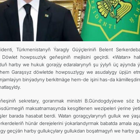
USEFUL LINKS
CONTACT US
denti, Türkmenistanyň Ýaragly Güýçleriniň Belent Serkerdeb
öwlet howpsuzlyk geňeşiniň mejlisini geçirdi. «Watan» hab
ýurduň harby we hukuk goraýjy edaralarynyň şu ýylyň üç aýynda ý
Şeýle hem Garaşsyz döwletde howpsuzlygy we asudalygy üpjün et
njamlaýyn binýadyny berkitmäge hem-de işini has-da kämilleşdi
atlaşyldy.
eňeşiniň sekretary, goranmak ministri B.Gündogdyýewe söz ber
ösdürmegiň maksatnamasynda kesgitlenen wezipeleri ýerine ýet
şler barada hasabat berdi. Watan goragçylarynyň gulluk we ýaş
rkerdeleriň hünär derejelerini ýokarlandyrmak babatda amala aşy
lugy geçýän harby gullukçylary gullukdan boşatmagyň we harby gu