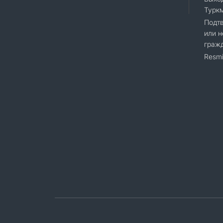
Турк
Подт
или н
граж
Resmi