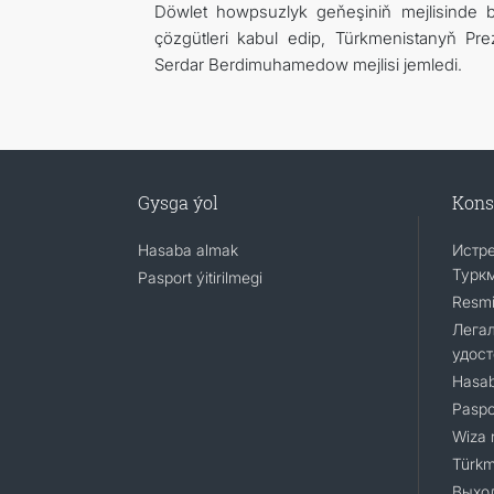
Döwlet howpsuzlyk geňeşiniň mejlisinde 
çözgütleri kabul edip, Türkmenistanyň Pre
Serdar Berdimuhamedow mejlisi jemledi.
Gysga ýol
Kons
Hasaba almak
Истр
Турк
Pasport ýitirilmegi
Resmi
Легал
удос
Hasab
Paspor
Wiza 
Türkm
Выхо