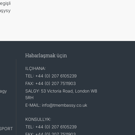
gişli
aşysy
Habarlaşmak üçin
ILÇIHANA:
TEL: +44 (0) 207 6105239
FAX: +44 (0) 207 7511903
lagy
SALGY: 53 Victoria Road, London W8
5RH
E-MAIL: info@tmembassy.co.uk
KONSULLYK:
TEL: +44 (0) 207 6105239
SPORT
FAX: +44 (0) 207 7511903