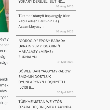
ÝOKARY DEREJELI BÜTIND...
03 Awg 2026
Türkmenistanyň başlangyjy bilen
kabul edilen BMG-niň Baş
Assambleýasyn...
02 Awg 2026
aşysy
“GÖROGLY” EPOSY BARADA
arlar
UKRAIN YLMY IŞGÄRINIŇ
erine
MAKALASY «MIRAS»
mäge,
ŽURNALYN...
31 Iýul 2026
rmäge
DÖWLETJAN ÝAGŞYMYRADOW
BMG-NIŇ DOSTLUK
ildi.
OÝUNLARYNYŇ HOŞNIÝETLI
irmek
ILÇISI B...
aýyş-
30 Iýul 2026
rylan
TÜRKMENISTAN WE ÝTÖB
lluga
ÖZARA DÜŞÜNIŞMEK HAKYNDA