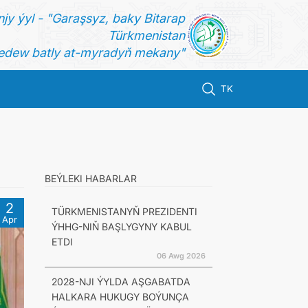
jy ýyl - "Garaşsyz, baky Bitarap
Türkmenistan
dew batly at-myradyň mekany"
TK
BEÝLEKI HABARLAR
2
TÜRKMENISTANYŇ PREZIDENTI
Apr
ÝHHG-NIŇ BAŞLYGYNY KABUL
ETDI
06 Awg 2026
2028-NJI ÝYLDA AŞGABATDA
HALKARA HUKUGY BOÝUNÇA