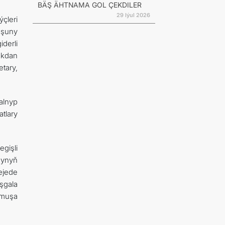
BÄŞ ÄHTNAMA GOL ÇEKDILER
29 Iýul 2026
çleri
oşuny
derli
ukdan
tary,
alnyp
atlary
gişli
synyň
ejede
şgala
rmuşa