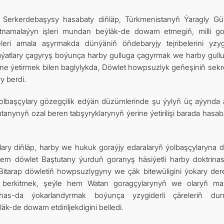
t Serkerdebaşysy hasabaty diňläp, Türkmenistanyň Ýaragly Güý
tnamalaýyn işleri mundan beýläk-de dowam etmegiň, milli g
eri amala aşyrmakda dünýäniň öňdebaryjy tejribelerini yzygi
ýatlary çagyryş boýunça harby gulluga çagyrmak we harby gull
ne ýetirmek bilen baglylykda, Döwlet howpsuzlyk geňeşiniň sekre
y berdi.
olbaşçylary gözegçilik edýän düzümlerinde şu ýylyň üç aýynda 
tutanynyň ozal beren tabşyryklarynyň ýerine ýetirilişi barada hasab
y diňläp, harby we hukuk goraýjy edaralaryň ýolbaşçylaryna de
 hem döwlet Baştutany ýurduň goranyş häsiýetli harby doktrina
k Bitarap döwletiň howpsuzlygyny we çäk bitewüligini ýokary der
berkitmek, şeýle hem Watan goragçylarynyň we olaryň ma
 has-da ýokarlandyrmak boýunça yzygiderli çäreleriň du
äk-de dowam etdiriljekdigini belledi.