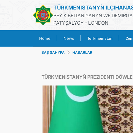
TÜRKMENISTANYŇ ILÇIHANA
BEÝIK BRITANIÝANYŇ WE DEMIRGA
PATYŞALYGY - LONDON
Turkmenistan
Cons
Home
News
BAŞ SAHYPA
HABARLAR
TÜRKMENISTANYŇ PREZIDENTI DÖWLET