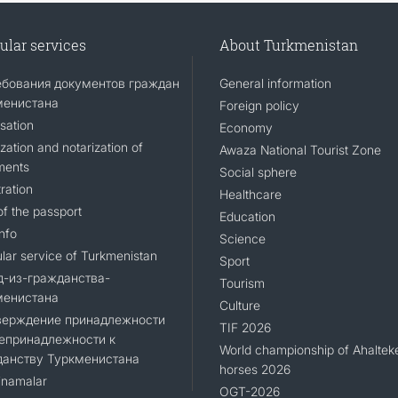
ular services
About Turkmenistan
ебования документов граждан
General information
менистана
Foreign policy
sation
Economy
zation and notarization of
Awaza National Tourist Zone
ments
Social sphere
ration
Healthcare
of the passport
Education
nfo
Science
lar service of Turkmenistan
Sport
д-из-гражданства-
Tourism
менистана
Culture
верждение принадлежности
TIF 2026
епринадлежности к
World championship of Ahaltek
данству Туркменистана
horses 2026
namalar
OGT-2026