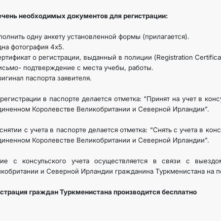
ечень необходимых документов для регистрации:
CONTACT US
аполнить одну анкету установленной формы (прилагается).
дна фотография 4х5.
ертификат о регистрации, выданный в полиции (Registration Certifica
исьмо- подтверждение с места учебы, работы.
ригинал паспорта заявителя.
регистрации в паспорте делается отметка: “Принят на учет в кон
иненном Королевстве Великобритании и Северной Ирландии”.
снятии с учета в паспорте делается отметка: “Снять с учета в ко
иненном Королевстве Великобритании и Северной Ирландии”.
тие с консульского учета осуществляется в связи с выезд
кобритании и Северной Ирландии гражданина Туркменистана на 
страция граждан Туркменистана производится бесплатно