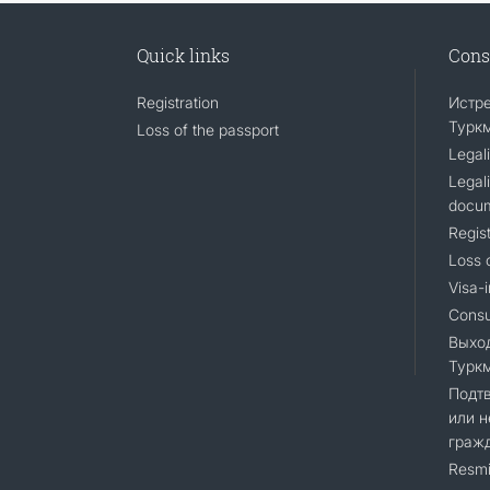
Quick links
Cons
Registration
Истр
Турк
Loss of the passport
Legali
Legali
docu
Regist
Loss 
Visa-i
Consu
Выхо
Турк
Подт
или н
граж
Resmi