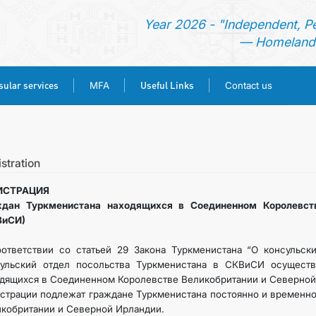
Year 2026 - "Independent, P
— Homeland 
ular services
Useful Links
MFA
Contact us
HOME
NEWS
stration
ИСТРАЦИЯ
TURKMENISTAN
ждан Туркменистана находящихся в Соединенном Королевств
ВиСИ)
CONSULAR SERVICES
ответствии со статьей 29 Закона Туркменистана “О консульск
сульский отдел посольства Туркменистана в СКВиСИ осуществ
MFA
дящихся в Соединенном Королевстве Великобритании и Севернои
страции подлежат граждане Туркменистана постоянно и времен
кобритании и Северной Ирландии.
USEFUL LINKS