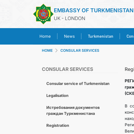
EMBASSY OF TURKMENISTAN
UK - LONDON
Turkmenistan
Cons
Home
News
HOME
CONSULAR SERVICES
CONSULAR SERVICES
Regi
РЕГ
Consular service of Turkmenistan
гра
(СК
Legalisation
В со
Истребования документов
кон
граждан Туркменистана
нахо
Реги
Registration
Вели