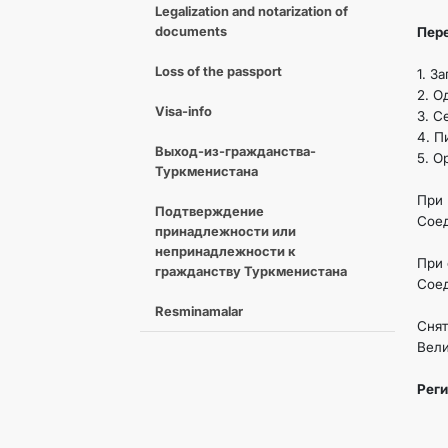
Legalization and notarization of
documents
Пер
Loss of the passport
1. З
2. О
Visa-info
3. С
4. П
Выход-из-гражданства-
5. О
Туркменистана
При 
Подтверждение
Соед
принадлежности или
непринадлежности к
При 
гражданству Туркменистана
Соед
Resminamalar
Сня
Вели
Реги