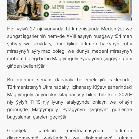
ARAGATNAŞYK
Her ýylyň 27-nji iýunynda Türkmenistanda Medeniýet we
sungat işgärleriniň hem-de XVIII asyryň nusgawy türkmen
şahyry we akyldary, döredijiligi türkmen halkynyň ruhy
mirasynyň aýrylmaz bölegi we dünýä medeni mirasynyň
möhüm bölegi bolan Magtymguly Pyragynyň şygryýet güni
giňden bellenilýär.
Bu möhüm senäni dabaraly bellemekligiň çäklerinde,
Türkmenistanyň Ukrainadaky Ilçihanasy Kiýew şäherindäki
Magtymguly adyndaky kitaphanasy bilen bilelikde 2026-
njy ýylyň 11-19-njy iýuny aralygynda onlaýn we oflaýn
görnüşde Magtymguly Pyragynyň şygryýet günlerine
bagyşlanan çäreleri geçirýär.
Geçiriljek çäreleriň meýilnamasynda türkmen
diasporasynyň wekilleriniň we diplomatlaryň, ukrain