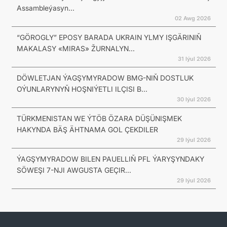
Assambleýasyn...
02 Awg 2026
“GÖROGLY” EPOSY BARADA UKRAIN YLMY IŞGÄRINIŇ
MAKALASY «MIRAS» ŽURNALYN...
31 Iýul 2026
DÖWLETJAN ÝAGŞYMYRADOW BMG-NIŇ DOSTLUK
OÝUNLARYNYŇ HOŞNIÝETLI ILÇISI B...
30 Iýul 2026
TÜRKMENISTAN WE ÝTÖB ÖZARA DÜŞÜNIŞMEK
HAKYNDA BÄŞ ÄHTNAMA GOL ÇEKDILER
29 Iýul 2026
ÝAGŞYMYRADOW BILEN PAUELLIŇ PFL ÝARYŞYNDAKY
SÖWEŞI 7-NJI AWGUSTA GEÇIR...
29 Iýul 2026