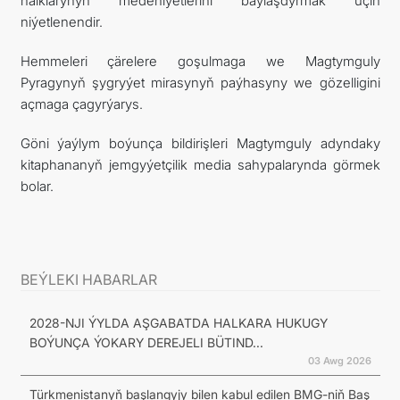
halklarynyň medeniýetlerini baýlaşdyrmak üçin
niýetlenendir.
Hemmeleri çärelere goşulmaga we Magtymguly
Pyragynyň şygryýet mirasynyň paýhasyny we gözelligini
açmaga çagyrýarys.
Göni ýaýlym boýunça bildirişleri Magtymguly adyndaky
kitaphananyň jemgyýetçilik media sahypalarynda görmek
bolar.
BEÝLEKI HABARLAR
2028-NJI ÝYLDA AŞGABATDA HALKARA HUKUGY
BOÝUNÇA ÝOKARY DEREJELI BÜTIND...
03 Awg 2026
Türkmenistanyň başlangyjy bilen kabul edilen BMG-niň Baş