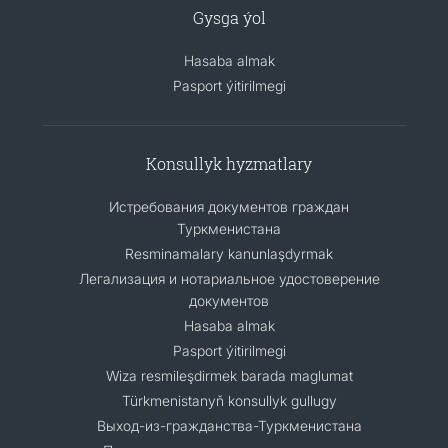
Gysga ýol
Hasaba almak
Pasport ýitirilmegi
Konsullyk hyzmatlary
Истребования документов граждан
Туркменистана
Resminamalary kanunlaşdyrmak
Легализация и нотариальное удостоверение
документов
Hasaba almak
Pasport ýitirilmegi
Wiza resmileşdirmek barada maglumat
Türkmenistanyň konsullyk gullugy
Выход-из-гражданства-Туркменистана