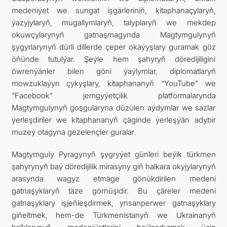
medeniýet we sungat işgärleriniň, kitaphanaçylaryň,
ýazyjylaryň, mugallymlaryň, talyplaryň we mekdep
okuwçylarynyň gatnaşmagynda Magtymgulynyň
şygyrlarynyň dürli dillerde çeper okaýyşlary guramak göz
öňünde tutulýar. Şeýle hem şahyryň döredijiligini
öwrenýänler bilen göni ýaýlymlar, diplomatlaryň
mowzuklaýyn çykyşlary, kitaphananyň “YouTube” we
“Facebook” jemgyýetçilik platformalarynda
Magtymgulynyň goşgularyna düzülen aýdymlar we sazlar
ýerleşdiriler we kitaphananyň çäginde ýerleşýän adybir
muzeý otagyna gezelençler guralar.
Magtymguly Pyragynyň şygryýet günleri beýik türkmen
şahyrynyň baý döredijilik mirasyny giň halkara okyjylarynyň
arasynda wagyz etmäge gönükdirilen medeni
gatnaşyklaryň täze görnüşidir. Bu çäreler medeni
gatnaşyklary işjeňleşdirmek, ynsanperwer gatnaşyklary
giňeltmek, hem-de Türkmenistanyň we Ukrainanyň