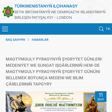
TÜRKMENISTANYŇ ILÇIHANASY
BEÝIK BRITANIÝANYŇ WE DEMIRGAZYK IRLANDIÝANYŇ
BIRLEŞEN PATYŞALYGY - LONDON
TK
BAŞ SAHYPA
HABARLAR
BAŞ SAHYPA
HABARLAR
MAGTYMGULY PYRAGYNYŇ ŞYGRYÝET GÜNLERI:
MEDENIÝET WE SUNGAT IŞGÄRLERINIŇ HEM-DE
TÜRKMENISTAN
MAGTYMGULY PYRAGYNYŇ ŞYGRYÝET GÜNÜNI
BELLEMEK BOÝUNÇA MEDENI WE BILIM
KONSULLYK HYZMATLARY
ÇÄRELERINIŇ TAPGYRY
11
DIM
Iýun
PEÝDALY SAÝTLAR