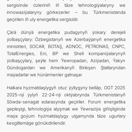
sergisinde özleriniň iň täze tehnologiýalaryny we
innowasiýalaryny görkezerler – bu Türkmenistanda
geçirilen iň uly energetika sergisidir.
Çärä dünýä energetika pudagynyň ýokary derejeli
ýolbaşçylary: Özbegistanyň we Azerbaýjanyň energetika
ministrleri, SOCAR, BOTAŞ, ADNOC, PETRONAS, CNPC,
TotalEnergies, Eni, BP we Shell kompaniýalarynyň
ýolbaşçylary, şeýle hem Ýewropadan, Aziýadan, Ýakyn
Gündogardan we Amerikanyň Birleşen Ştatlaryndan
maýadarlar we hünärmenler gatnaşar.
Halkara hyzmatdaşlygyň otuz ýyllygyny belläp, OGT 2025
2025-nji ýylyň 22-24-nji oktýabrynda Türkmenistanyň
Söwda-senagat edarasynda geçiriler. Forum energetika
gepleşigi, tehnologiýa alyşmak we Ýewraziýa giňişliginde
maýa goýum hyzmatdaşlygy ulgamynda täze ugurlary
kesgitlemäge gönükdirilendir.