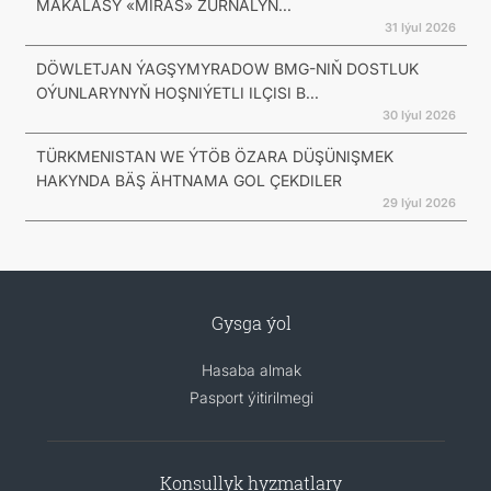
MAKALASY «MIRAS» ŽURNALYN...
31 Iýul 2026
DÖWLETJAN ÝAGŞYMYRADOW BMG-NIŇ DOSTLUK
OÝUNLARYNYŇ HOŞNIÝETLI ILÇISI B...
30 Iýul 2026
TÜRKMENISTAN WE ÝTÖB ÖZARA DÜŞÜNIŞMEK
HAKYNDA BÄŞ ÄHTNAMA GOL ÇEKDILER
29 Iýul 2026
Gysga ýol
Hasaba almak
Pasport ýitirilmegi
Konsullyk hyzmatlary