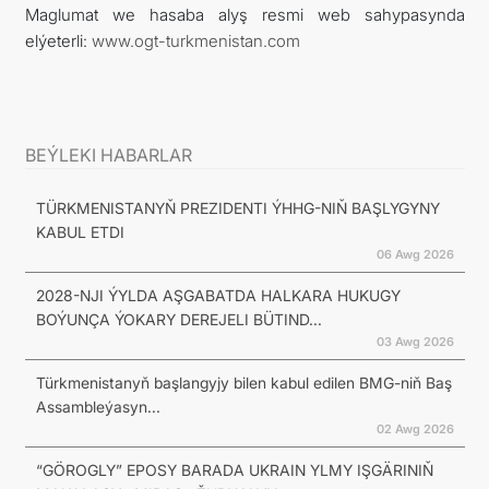
Maglumat we hasaba alyş resmi web sahypasynda
elýeterli:
www.ogt-turkmenistan.com
BEÝLEKI HABARLAR
TÜRKMENISTANYŇ PREZIDENTI ÝHHG-NIŇ BAŞLYGYNY
KABUL ETDI
06 Awg 2026
2028-NJI ÝYLDA AŞGABATDA HALKARA HUKUGY
BOÝUNÇA ÝOKARY DEREJELI BÜTIND...
03 Awg 2026
Türkmenistanyň başlangyjy bilen kabul edilen BMG-niň Baş
Assambleýasyn...
02 Awg 2026
“GÖROGLY” EPOSY BARADA UKRAIN YLMY IŞGÄRINIŇ