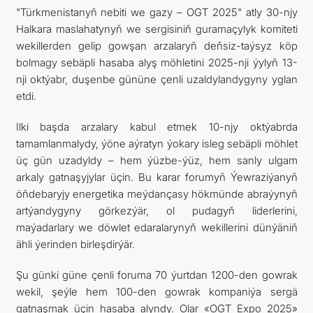
"Türkmenistanyň nebiti we gazy – OGT 2025" atly 30-njy
Halkara maslahatynyň we sergisiniň guramaçylyk komiteti
ARAGATNAŞYK
wekillerden gelip gowşan arzalaryň deňsiz-taýsyz köp
bolmagy sebäpli hasaba alyş möhletini 2025-nji ýylyň 13-
nji oktýabr, duşenbe gününe çenli uzaldylandygyny yglan
etdi.
Ilki başda arzalary kabul etmek 10-njy oktýabrda
tamamlanmalydy, ýöne aýratyn ýokary isleg sebäpli möhlet
üç gün uzadyldy – hem ýüzbe-ýüz, hem sanly ulgam
arkaly gatnaşyjylar üçin. Bu karar forumyň Ýewraziýanyň
öňdebaryjy energetika meýdançasy hökmünde abraýynyň
artýandygyny görkezýär, ol pudagyň liderlerini,
maýadarlary we döwlet edaralarynyň wekillerini dünýäniň
ähli ýerinden birleşdirýär.
Şu günki güne çenli foruma 70 ýurtdan 1200-den gowrak
wekil, şeýle hem 100-den gowrak kompaniýa sergä
gatnaşmak üçin hasaba alyndy. Olar «OGT Expo 2025»