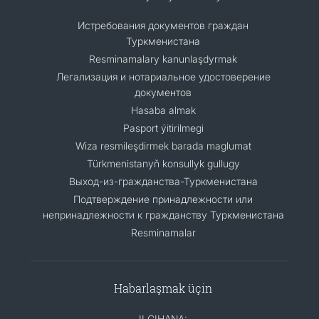
Истребования документов граждан
Туркменистана
Resminamalary kanunlaşdyrmak
Легализация и нотариальное удостоверение
документов
Hasaba almak
Pasport ýitirilmegi
Wiza resmileşdirmek barada maglumat
Türkmenistanyň konsullyk gullugy
Выход-из-гражданства-Туркменистана
Подтверждение принадлежности или
непринадлежности к гражданству Туркменистана
Resminamalar
Habarlaşmak üçin
ILÇIHANA: